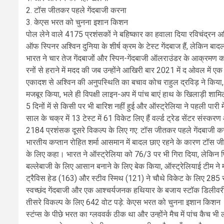
2. टॉस जीतकर पहले गेंदबाजी करना
3. केएस भरत को चुनना इशान किशन
पोल लेने वाले 4175 प्रशंसकों ने बहिष्कार का हवाला दिया रविचंद्रन अ
ऑफ स्पिनर अश्विन दुनिया के शीर्ष क्रम के टेस्ट गेंदबाज हैं, लेकिन बा
भारत ने चार तेज गेंदबाजों और स्पिन-गेंदबाजी ऑलराउंडर के आक्रमण का
रनों से हराने में मदद की जब उन्होंने आखिरी बार 2021 में द ओवल में ए
एकादश से अश्विन की अनुपस्थिति का बचाव कोच राहुल द्रविड़ ने किया, जिन
मजबूर किया, भले ही विपक्षी लाइन-अप में पांच बाएं हाथ के खिलाड़ी शाम
5 दिनों में से किसी पर भी बारिश नहीं हुई और ऑस्ट्रेलिया ने पहली पारी
साल के चक्र में 13 टेस्ट में 61 विकेट लिए हैं वर्ल्ड ट्रेड सेंटर स
2184 प्रशंसक दूसरे विकल्प के लिए गए: टॉस जीतकर पहले गेंदबाजी 
भारतीय कप्तान रोहित शर्मा आसमान में बादल छाए रहने के कारण टॉस ज
के लिए कहा। भारत ने ऑस्ट्रेलिया को 76/3 पर भी गिरा दिया, लेकिन
बल्लेबाजी के लिए आसान बनाने के लिए बेक किया, ऑस्ट्रेलियाई टीम ने
ट्रैविस हेड (163) और स्टीव स्मिथ (121) ने चौथे विकेट के लिए 285 रन
स्वच्छंद गेंदबाजी और एक आश्चर्यजनक हथियार के बजाय स्टॉक डिलीवर
तीसरे विकल्प के लिए 642 वोट पड़े: केएस भरत को चुनना इशान किशन
स्टंप्स के पीछे भरत का ग्लववर्क ठीक था और उन्होंने मैच में पांच कैच