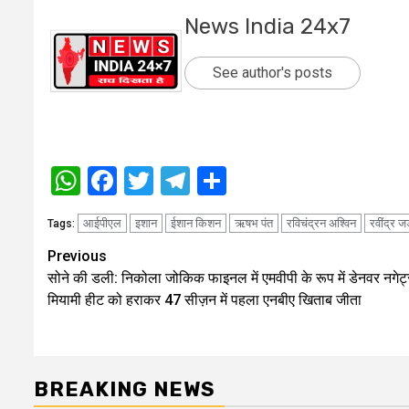
News India 24x7
See author's posts
WhatsApp
Facebook
Twitter
Telegram
Share
आईपीएल
इशान
ईशान किशन
ऋषभ पंत
रविचंद्रन अश्विन
रवींद्र ज
Tags:
Post
Previous
सोने की डली: निकोला जोकिक फाइनल में एमवीपी के रूप में डेनवर नगेट्
navigation
मियामी हीट को हराकर 47 सीज़न में पहला एनबीए खिताब जीता
BREAKING NEWS