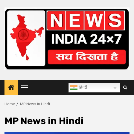
Skip
to
content
हिन्दी
Primary
Menu
Home
MP News in Hindi
MP News in Hindi