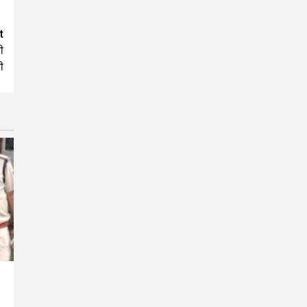
t
ी
ी