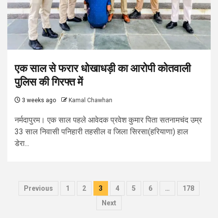
एक साल से फरार धोखाधड़ी का आरोपी कोतवाली
पुलिस की गिरफ्त में
3 weeks ago
Kamal Chawhan
नर्मदापुरम। एक साल पहले आवेदक प्रवेश कुमार पिता सतनामचंद उम्र
33 साल निवासी पनिहारी तहसील व जिला सिरसा(हरियाणा) हाल
डेरा...
Posts
Previous
1
2
3
4
5
6
…
178
pagination
Next