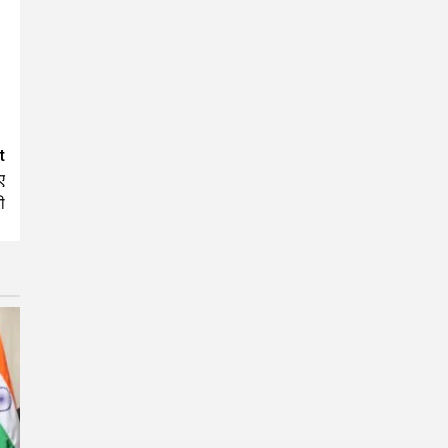
t
ए
ी