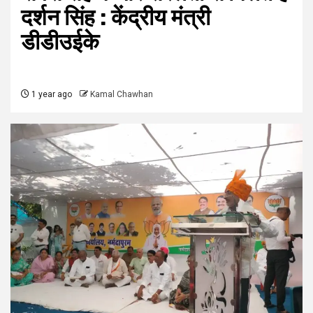
दर्शन सिंह : केंद्रीय मंत्री
डीडीउईके
1 year ago
Kamal Chawhan