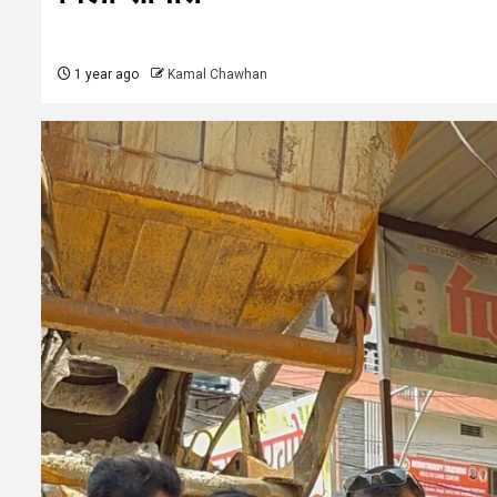
1 year ago
Kamal Chawhan