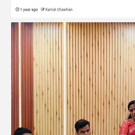
1 year ago
Kamal Chawhan