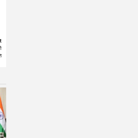
t
ो
ि