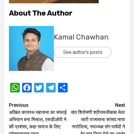
About The Author
Kamal Chawhan
See author's posts
WhatsApp
Facebook
Twitter
Telegram
Share
Post
Previous
Next
अखिल कायस्थ महासभा का सफाई
संत शिरोमणी श्रीरामजीबाबा मेला
navigation
अभियान बना मिसाल, एसडीओपी ने
जारी राज्यसभा सांसद माया
की प्रशंसा, कहा समाज के लिए
नारोलिया, नपाध्यक्ष संग पार्षदों ने
प्रेरणादायक पहल
देर रात लिया मेले का आनंद