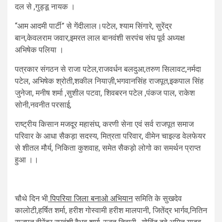
दल से ,गुड्डू नायक ।
“आम आदमी पार्टी” से गेंदीलाल।पटेल, श्याम सिंगारे, सुरेंद्र
बान,केवलराम जवार,इमरत लाल बानवंशी सरपंच संघ पूर्व अध्यक्ष
अभिषेक पलिया ।
पत्रकार संगठन से राजा पटेल,राजवर्धन बलदुआ,तरुण सिलावट,नर्मदा
पटेल, अभिषेक श्रोती,शकील नियाज़ी,भगवानसिंह राजपूत,इकपाल सिंह
जुनेजा, मनीष शर्मा ,सुशील पटवा, शिवबरन पटेल ,पंकज पाल, राकेश
सोनी,नवनीत परसाई,
राष्ट्रीय किसान मजदूर महासंघ, करणी सेना एवं सर्व राजपूत समाज
परिवार के आधा सैकड़ा सदस्य, मित्रता परिवार, वीमेन चाइल्ड वेलफेयर
से शीतल मौर्य, निकिता कुशवाह, समेत सैकड़ो लोगो का समर्थन प्राप्त
हुआ ।।
चौथे दिन भी
पिपरिया जिला बनाओ अभियान
समिति के सुखदेव
कालोटी,हर्षित शर्मा, हरीश गोस्वामी हरीश मालपानी, जितेंद्र भार्गव,नितिन