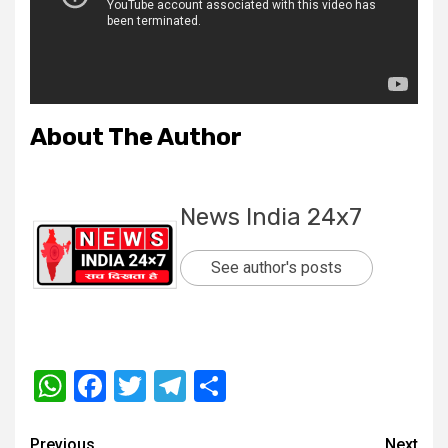
About The Author
News India 24x7
See author's posts
WhatsApp
Facebook
Twitter
Telegram
Share
Post
Previous
Next