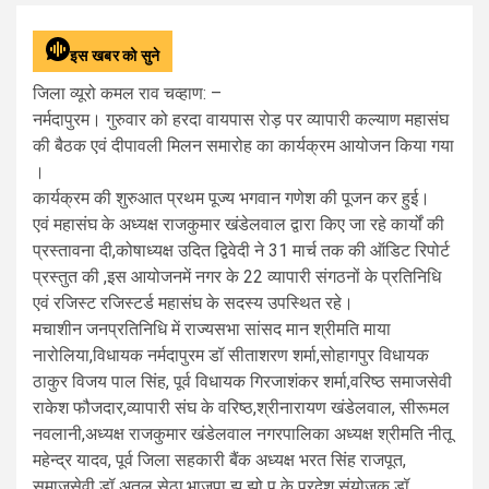
इस खबर को सुने
जिला व्यूरो कमल राव चव्हाण: –
नर्मदापुरम। गुरुवार को हरदा वायपास रोड़ पर व्यापारी कल्याण महासंघ
की बैठक एवं दीपावली मिलन समारोह का कार्यक्रम आयोजन किया गया
।
कार्यक्रम की शुरुआत प्रथम पूज्य भगवान गणेश की पूजन कर हुई।
एवं महासंघ के अध्यक्ष राजकुमार खंडेलवाल द्वारा किए जा रहे कार्यों की
प्रस्तावना दी,कोषाध्यक्ष उदित द्विवेदी ने 31 मार्च तक की ऑडिट रिपोर्ट
प्रस्तुत की ,इस आयोजनमें नगर के 22 व्यापारी संगठनों के प्रतिनिधि
एवं रजिस्ट रजिस्टर्ड महासंघ के सदस्य उपस्थित रहे।
मचाशीन जनप्रतिनिधि में राज्यसभा सांसद मान श्रीमति माया
नारोलिया,विधायक नर्मदापुरम डॉ सीताशरण शर्मा,सोहागपुर विधायक
ठाकुर विजय पाल सिंह, पूर्व विधायक गिरजाशंकर शर्मा,वरिष्ठ समाजसेवी
राकेश फौजदार,व्यापारी संघ के वरिष्ठ,श्रीनारायण खंडेलवाल, सीरूमल
नवलानी,अध्यक्ष राजकुमार खंडेलवाल नगरपालिका अध्यक्ष श्रीमति नीतू
महेन्द्र यादव, पूर्व जिला सहकारी बैंक अध्यक्ष भरत सिंह राजपूत,
समाजसेवी डॉ अतुल सेठा,भाजपा झु झो पु के प्रदेश संयोजक डॉ