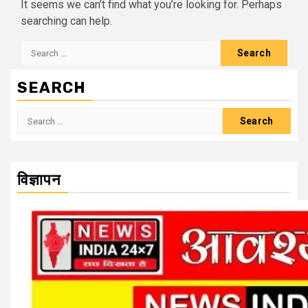
It seems we can’t find what you’re looking for. Perhaps
searching can help.
Search
for:
SEARCH
Search
for:
विज्ञापन