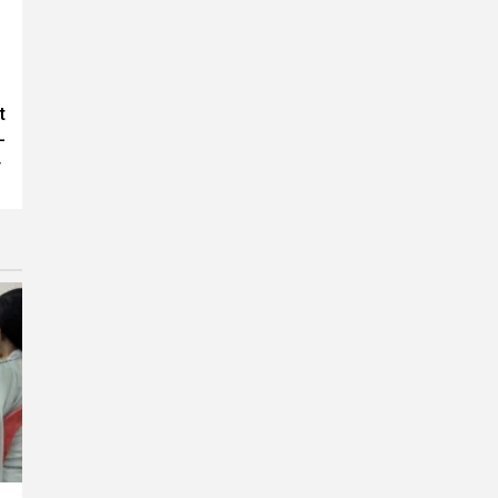
t
–
ी