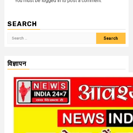
You must be
logged in
to post a comment.
SEARCH
Search
for:
विज्ञापन