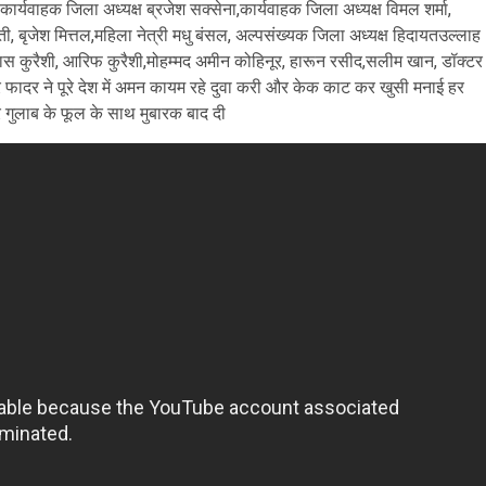
ार्यवाहक जिला अध्यक्ष ब्रजेश सक्सेना,कार्यवाहक जिला अध्यक्ष विमल शर्मा,
, बृजेश मित्तल,महिला नेत्री मधु बंसल, अल्पसंख्यक जिला अध्यक्ष हिदायतउल्लाह
लियास कुरैशी, आरिफ कुरैशी,मोहम्मद अमीन कोहिनूर, हारून रसीद,सलीम खान, डॉक्टर
ी और फादर ने पूरे देश में अमन कायम रहे दुवा करी और केक काट कर खुसी मनाई हर
र गुलाब के फूल के साथ मुबारक बाद दी