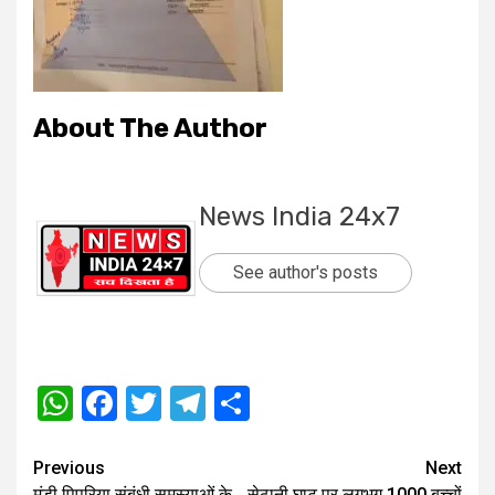
About The Author
News India 24x7
See author's posts
WhatsApp
Facebook
Twitter
Telegram
Share
Post
Previous
Next
मंडी पिपरिया संबंधी समस्याओं के
सेठानी घाट पर लगभग 1000 बच्चों