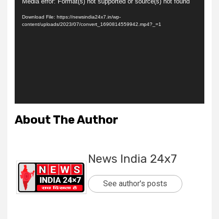
Video
Media error: Format(s) not supported or source(s) not found
Player
Download File: https://newsindia24x7.in/wp-
content/uploads/2023/07/convert_1690814559942.mp4?_=1
About The Author
News India 24x7
See author's posts